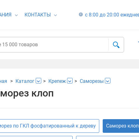
АНИЯ
КОНТАКТЫ
с 8:00 до 20:00 ежедн
ная
Каталог
Крепеж
Саморезы
морез клоп
орез по ГКЛ фосфатированный к дереву
Саморез клоп