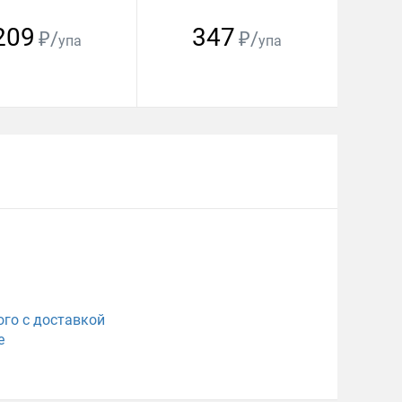
209
347
₽/
₽/
упа
упа
го с доставкой
е