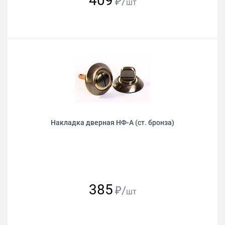
409
₽/
шт
Накладка дверная НФ-А (ст. бронза)
385
₽/
шт