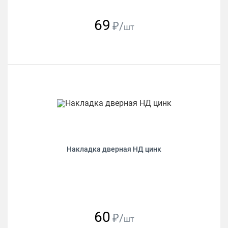
69
₽/
шт
Накладка дверная НД цинк
60
₽/
шт