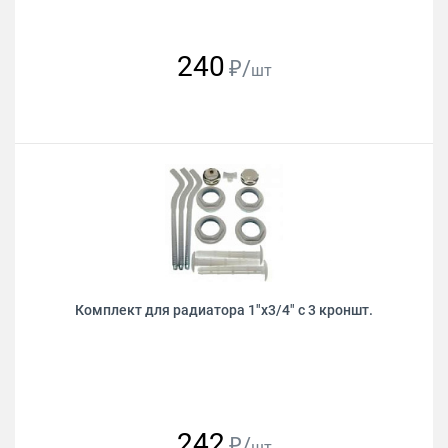
240
₽/
шт
Комплект для радиатора 1"х3/4" с 3 кроншт.
242
₽/
шт