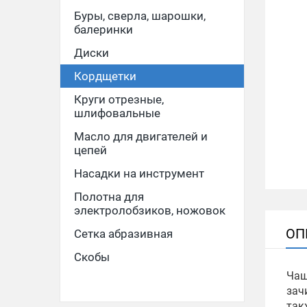
Буры, сверла, шарошки,
балеринки
Диски
Кордщетки
Круги отрезные,
шлифовальные
Масло для двигателей и
цепей
Насадки на инструмент
Полотна для
электролобзиков, ножовок
ОП
Сетка абразивная
Скобы
Чаш
зач
так