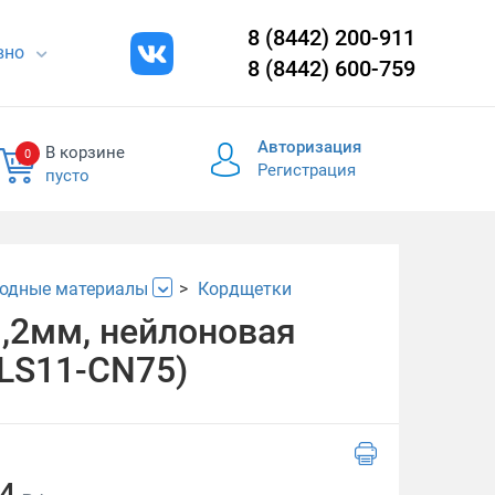
8 (8442) 200-911
евно
8 (8442) 600-759
Авторизация
В корзине
0
Регистрация
пусто
одные материалы
Кордщетки
1,2мм, нейлоновая
PLS11-CN75)