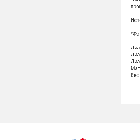
про
Исп
*Фо
Диа
Диа
Диа
Мат
Вес 