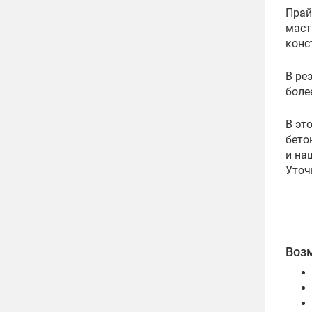
Прай
маст
конс
В ре
боле
В эт
бето
и на
Уточ
Воз