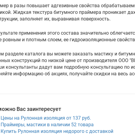
мер в разы повышает адгезивные свойства обрабатываемой
икой. Жидкая текстура битумного праймера проникает да
трукции, заполняет их, выравнивая поверхность.
зультате применения этого состава значительно облегчаетс
е ровным и плотным слоем, ее гидроизоляционные свойст
ом разделе каталога вы можете заказать мастику и битум
нных конструкций по низкой цене от производителя ООО "ВИ
ши консультанты дадут вам подробную консультацию по и
няйте информацию об акциях, получайте скидки на весь ас
можно Вас заинтересует
Цены на Рулонная изоляция от 137 руб.
Праймеры, мастики в наличии
52
товара
Купить Рулонная изоляция недорого с доставкой