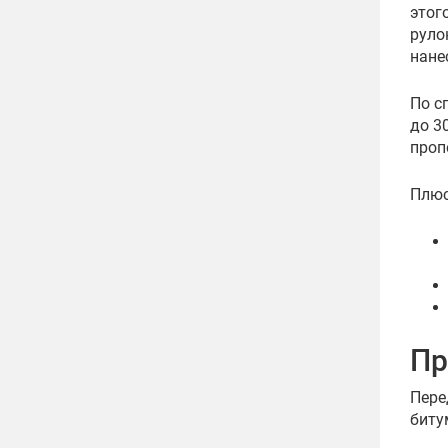
этог
руло
нане
По с
до 3
проп
Плюс
Пр
Пере
биту