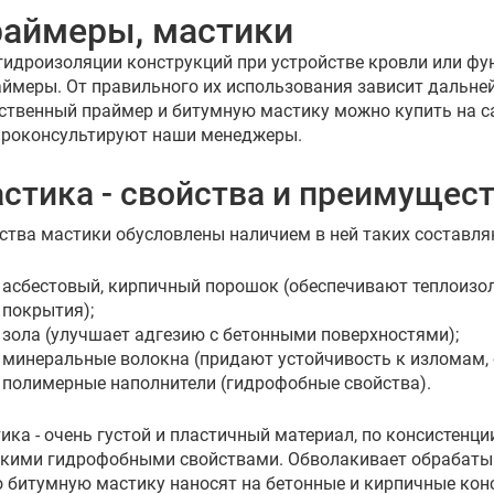
аймеры, мастики
гидроизоляции конструкций при устройстве кровли или фу
аймеры. От правильного их использования зависит дальн
ственный праймер и битумную мастику можно купить на с
проконсультируют наши менеджеры.
стика - свойства и преимущес
ства мастики обусловлены наличием в ней таких составл
асбестовый, кирпичный порошок (обеспечивают теплоизо
покрытия);
зола (улучшает адгезию с бетонными поверхностями);
минеральные волокна (придают устойчивость к изломам, 
полимерные наполнители (гидрофобные свойства).
ика - очень густой и пластичный материал, по консистенц
кими гидрофобными свойствами. Обволакивает обрабаты
о битумную мастику наносят на бетонные и кирпичные конс