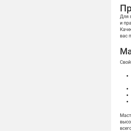
Пр
Для 
и пр
Каче
вас 
Ма
Свой
Маст
высо
всег