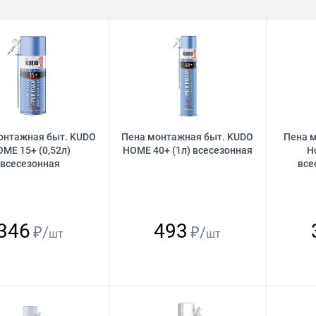
онтажная быт. KUDO
Пена монтажная быт. KUDO
Пена м
ME 15+ (0,52л)
HOME 40+ (1л) всесезонная
H
всесезонная
все
346
493
₽/
₽/
шт
шт