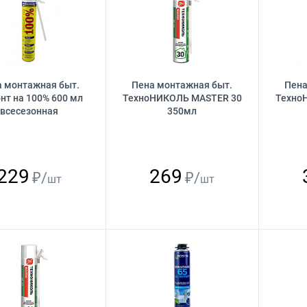
а монтажная быт.
Пена монтажная быт.
Пена
нт на 100% 600 мл
ТехноНИКОЛЬ MASTER 30
Техно
всесезонная
350мл
229
269
₽/
₽/
шт
шт