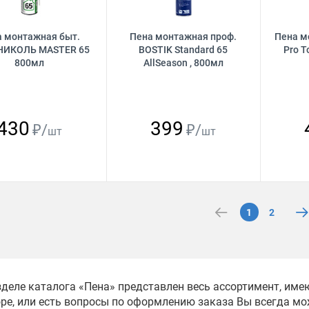
а монтажная быт.
Пена монтажная проф.
Пена м
НИКОЛЬ MASTER 65
BOSTIK Standard 65
Pro T
800мл
AllSeason , 800мл
430
399
₽/
₽/
шт
шт
1
2
зделе каталога «Пена» представлен весь ассортимент, им
ре, или есть вопросы по оформлению заказа Вы всегда мож