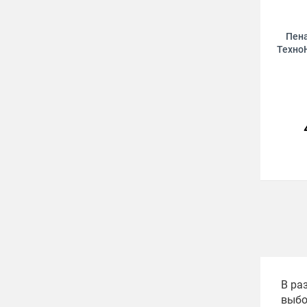
Пен
Техно
В ра
выбо