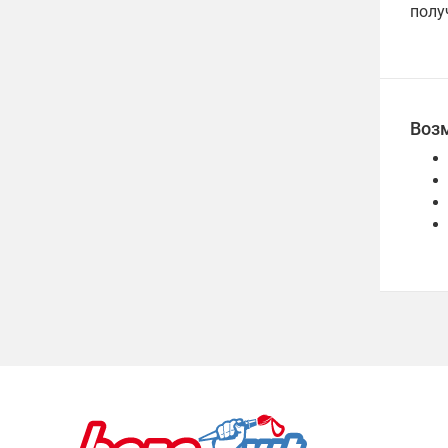
полу
Воз