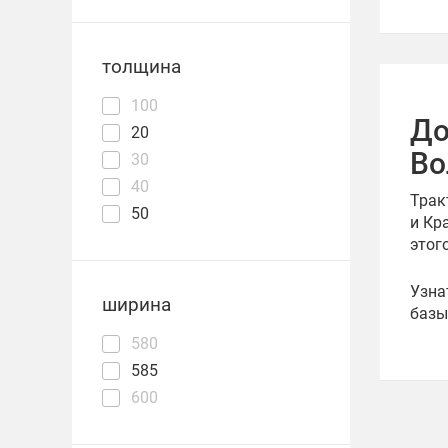
толщина
100
До
20
Во
30
40
Трак
50
и Кр
этог
Узна
ширина
базы
580
585
600