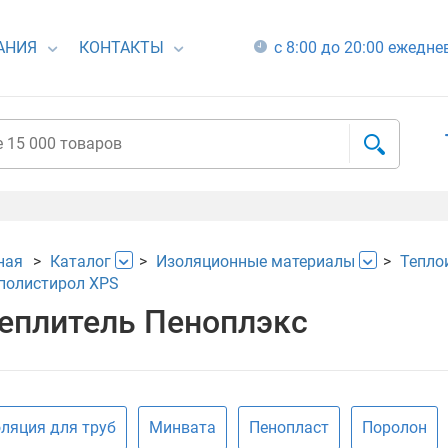
АНИЯ
КОНТАКТЫ
с 8:00 до 20:00 ежедн
ная
Каталог
Изоляционные материалы
Тепло
полистирол XPS
еплитель Пеноплэкс
ляция для труб
Минвата
Пенопласт
Поролон