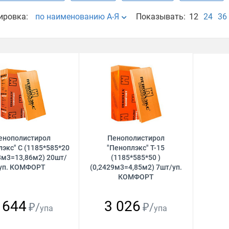
ировка:
по наименованию А-Я
Показывать:
12
24
36
енополистирол
Пенополистирол
экс" C (1185*585*20
"Пеноплэкс" Т-15
78м3=13,86м2) 20шт/
(1185*585*50 )
уп. КОМФОРТ
(0,2429м3=4,85м2) 7шт/уп.
КОМФОРТ
 644
3 026
₽/
₽/
упа
упа