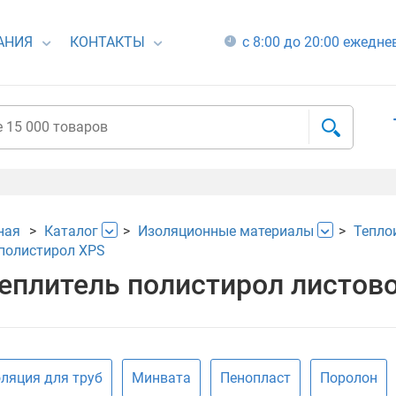
АНИЯ
КОНТАКТЫ
с 8:00 до 20:00 ежедн
ная
Каталог
Изоляционные материалы
Тепло
полистирол XPS
еплитель полистирол листов
ляция для труб
Минвата
Пенопласт
Поролон