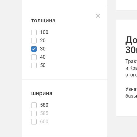
толщина
100
До
20
30
30
40
Трак
50
и Кр
этог
Узна
ширина
базы
580
585
600