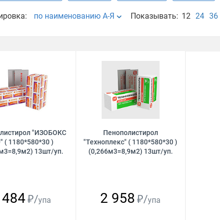
ировка:
по наименованию А-Я
Показывать:
12
24
36
листирол "ИЗОБОКС
Пенополистирол
" ( 1180*580*30 )
"Техноплекс" ( 1180*580*30 )
м3=8,9м2) 13шт/уп.
(0,266м3=8,9м2) 13шт/уп.
 484
2 958
₽/
₽/
упа
упа