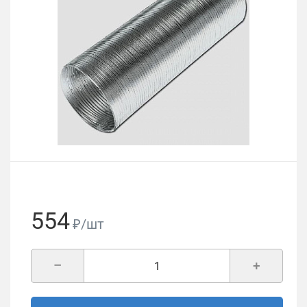
554
₽/шт
–
+