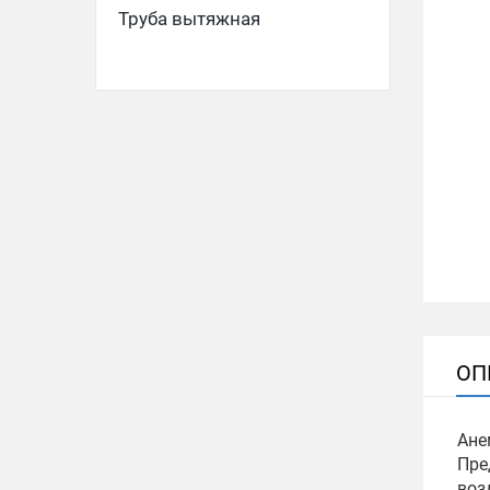
Труба вытяжная
ОП
Ане
Пре
воз