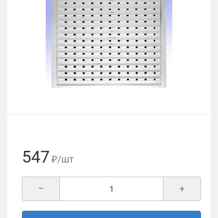
547
₽/шт
–
+