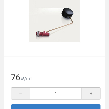
76
₽/шт
–
+