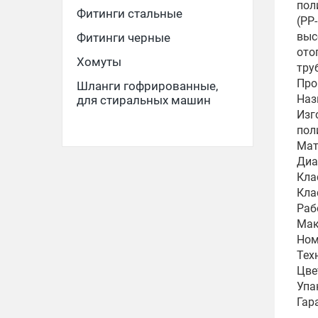
пол
Фитинги стальные
(PP
выс
Фитинги черные
ото
Хомуты
тру
Про
Шланги гофрированные,
Наз
для стиральных машин
Изг
пол
Мат
Диа
Кла
Клас
Раб
Мак
Ном
Тех
Цве
Упа
Гар