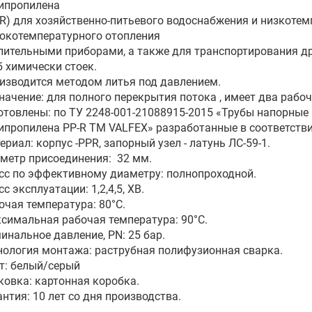
ипропилена
-R) для хозяйственно-питьевого водоснабжения и низкотем
окотемпературного отопления
пительными приборами, а также для транспортирования др
б химически стоек.
изводится методом литья под давлением.
начение: для полного перекрытия потока , имеет два рабоч
отовлены: по ТУ 2248-001-21088915-2015 «Трубы напорные 
ипропилена PP-R ТМ VALFEX» разработанные в соответстви
ериал: корпус -PPR, запорный узел - латунь ЛС-59-1.
метр присоединения: 32 мм.
сс по эффективному диаметру: полнопроходной.
с эксплуатации: 1,2,4,5, ХВ.
очая температура: 80°С.
симальная рабочая температура: 90°С.
инальное давление, PN: 25 бар.
нология монтажа: раструбная полифузионная сварка.
т: белый/серый
ковка: картонная коробка.
антия: 10 лет со дня производства.