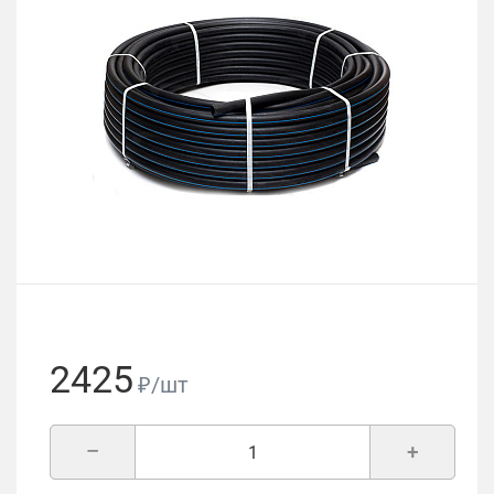
2425
₽/шт
–
+