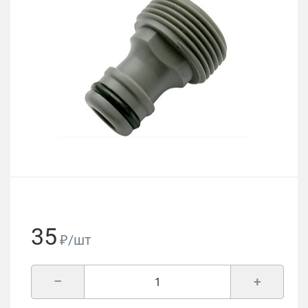
35
₽/шт
–
+